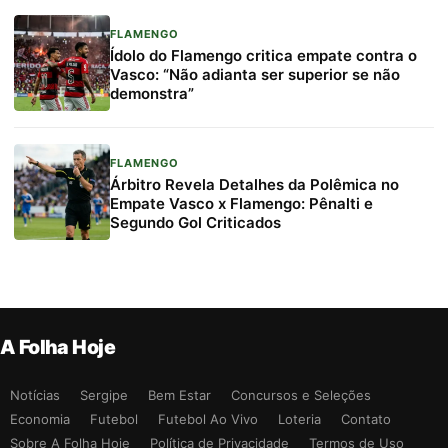
FLAMENGO
Ídolo do Flamengo critica empate contra o
Vasco: “Não adianta ser superior se não
demonstra”
FLAMENGO
Árbitro Revela Detalhes da Polêmica no
Empate Vasco x Flamengo: Pênalti e
Segundo Gol Criticados
A Folha Hoje
Notícias
Sergipe
Bem Estar
Concursos e Seleções
Economia
Futebol
Futebol Ao Vivo
Loteria
Contato
Sobre A Folha Hoje
Política de Privacidade
Termos de Uso