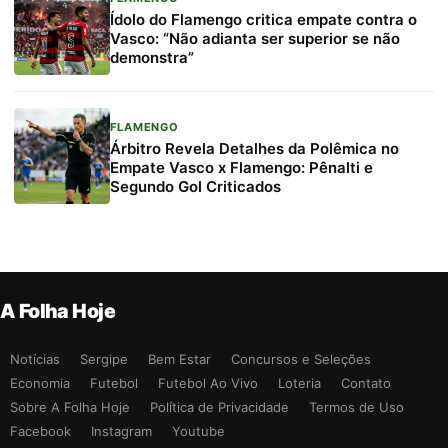
Ídolo do Flamengo critica empate contra o
Vasco: “Não adianta ser superior se não
demonstra”
FLAMENGO
Árbitro Revela Detalhes da Polêmica no
Empate Vasco x Flamengo: Pênalti e
Segundo Gol Criticados
A Folha Hoje
Notícias
Sergipe
Bem Estar
Concursos e Seleções
Economia
Futebol
Futebol Ao Vivo
Loteria
Contato
Sobre A Folha Hoje
Política de Privacidade
Termos de Uso
Facebook
Instagram
Youtube