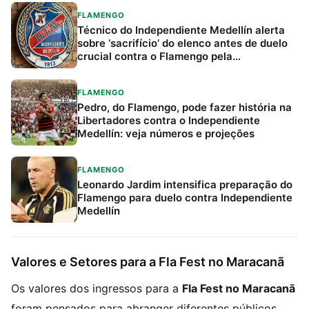
FLAMENGO
Técnico do Independiente Medellín alerta
sobre ‘sacrifício’ do elenco antes de duelo
crucial contra o Flamengo pela
Libertadores
FLAMENGO
Pedro, do Flamengo, pode fazer história na
Libertadores contra o Independiente
Medellín: veja números e projeções
FLAMENGO
Leonardo Jardim intensifica preparação do
Flamengo para duelo contra Independiente
Medellín
Valores e Setores para a Fla Fest no Maracanã
Os valores dos ingressos para a
Fla Fest no Maracanã
foram pensados para abranger diferentes públicos.