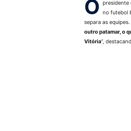
O
presidente 
no futebol
separa as equipes.
outro patamar, o 
Vitória
“, destacan