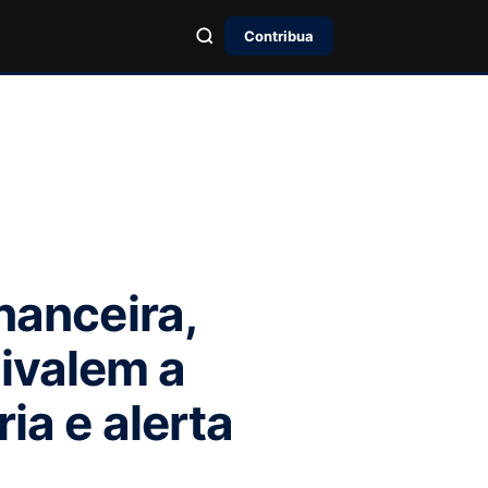
Contribua
nanceira,
ivalem a
ia e alerta