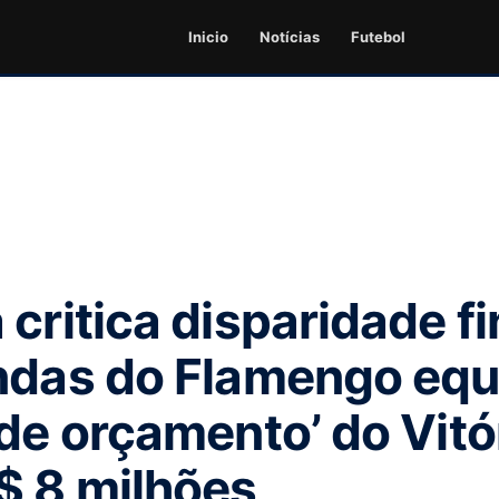
Inicio
Notícias
Futebol
critica disparidade fi
ndas do Flamengo equ
de orçamento’ do Vitór
$ 8 milhões