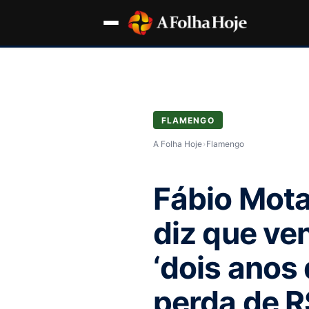
FLAMENGO
A Folha Hoje
›
Flamengo
Fábio Mota 
diz que ve
‘dois anos 
perda de R