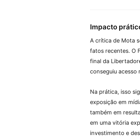
duelo crucial contra 
Flamengo pela Liber
Impacto prátic
A crítica de Mota 
fatos recentes. O 
final da Libertado
conseguiu acesso re
Na prática, isso si
exposição em mídia 
também em resulta
em uma vitória ex
investimento e d