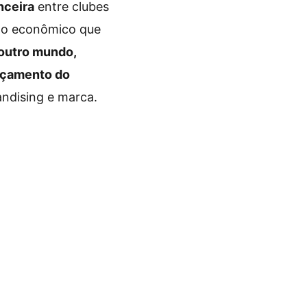
nceira
entre clubes
smo econômico que
outro mundo,
orçamento do
andising e marca.