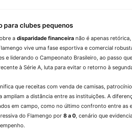
o
Medellín: veja números e
Medellín
tadores
projeções
o para clubes pequenos
sobre a
disparidade financeira
não é apenas retórica,
Flamengo vive uma fase esportiva e comercial robust
res e liderando o Campeonato Brasileiro, ao passo que
cente à Série A, luta para evitar o retorno à segunda
gnifica que receitas com venda de camisas, patrocínios
ampliam a distância entre as instituições. A diferenç
dos em campo, como no último confronto entre as eq
pressiva do Flamengo por
8 a 0
, cenário que evidenci
esempenho.