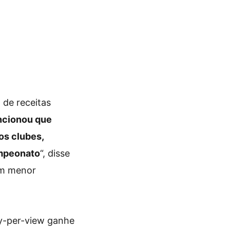
 de receitas
cionou que
os clubes,
ampeonato
“, disse
om menor
ay-per-view ganhe