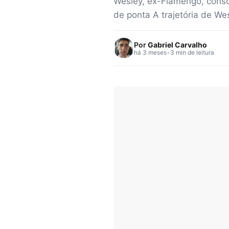
Wesley, ex-Flamengo, conso
de ponta A trajetória de We
Por
Gabriel Carvalho
há 3 meses
•
3 min de leitura