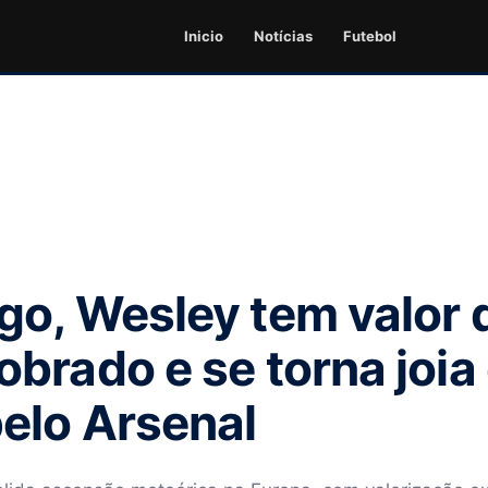
Inicio
Notícias
Futebol
o, Wesley tem valor 
brado e se torna joia
elo Arsenal