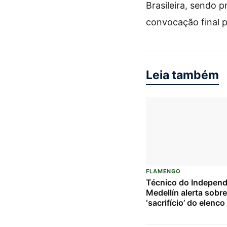
Brasileira, sendo 
convocação final p
Leia também
FLAMENGO
Técnico do Independ
Medellín alerta sobre
‘sacrifício’ do elenc
duelo crucial contra 
Flamengo pela Liber