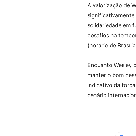
A valorização de 
significativament
solidariedade em f
desafios na tempor
(horário de Brasíl
Enquanto Wesley br
manter o bom dese
indicativo da forç
cenário internacion