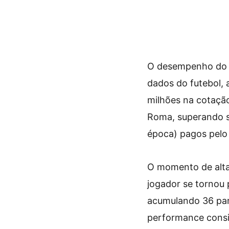
O desempenho do j
dados do futebol,
milhões na cotação
Roma, superando si
época) pagos pelo
O momento de alta 
jogador se tornou 
acumulando 36 part
performance consi