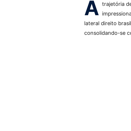
A
trajetória 
impressiona
lateral direito bra
consolidando-se co