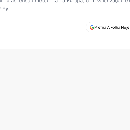
lida ascensão meteórica na Europa, com valorização ex
sley…
Prefira A Folha Hoj