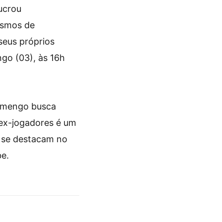
ucrou
ismos de
seus próprios
ngo (03), às 16h
Flamengo busca
ex-jogadores é um
e se destacam no
be.