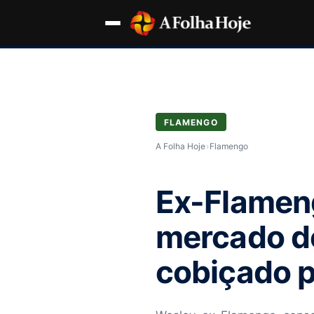
FLAMENGO
A Folha Hoje
›
Flamengo
Ex-Flameng
mercado do
cobiçado p