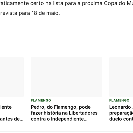
praticamente certo na lista para a próxima Copa do 
revista para 18 de maio.
FLAMENGO
FLAMENGO
iente
Pedro, do Flamengo, pode
Leonardo J
fazer história na Libertadores
preparaçã
o antes de
contra o Independiente
duelo con
o
Medellín: veja números e
Medellín
tadores
projeções