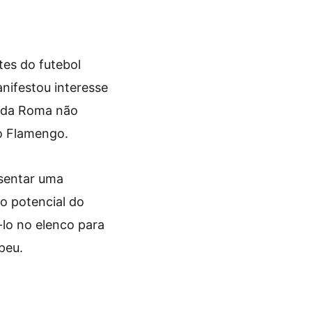
es do futebol
anifestou interesse
a da Roma não
do Flamengo.
esentar uma
 o potencial do
-lo no elenco para
peu.