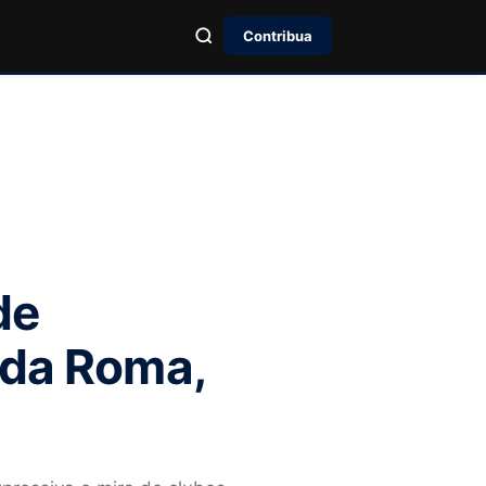
Contribua
de
 da Roma,