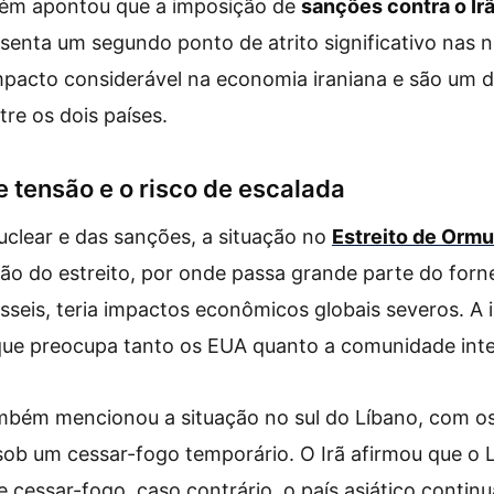
bém apontou que a imposição de
sanções contra o Ir
senta um segundo ponto de atrito significativo nas 
pacto considerável na economia iraniana e são um do
tre os dois países.
e tensão e o risco de escalada
clear e das sanções, a situação no
Estreito de Orm
ção do estreito, por onde passa grande parte do for
sseis, teria impactos econômicos globais severos. A i
que preocupa tanto os EUA quanto a comunidade inte
mbém mencionou a situação no sul do Líbano, com o
 sob um cessar-fogo temporário. O Irã afirmou que o 
se cessar-fogo, caso contrário, o país asiático conti