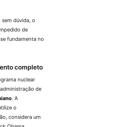
, sem dúvida, o
 impedido de
e se fundamenta no
mento completo
rograma nuclear
 administração de
niano
. A
ilize o
são, considera um
rack Obama.