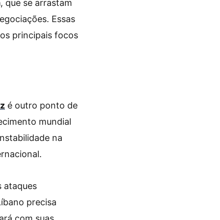
ã
, que se arrastam
negociações. Essas
s principais focos
uz
é outro ponto de
necimento mundial
nstabilidade na
rnacional.
s ataques
Líbano precisa
nuará com suas