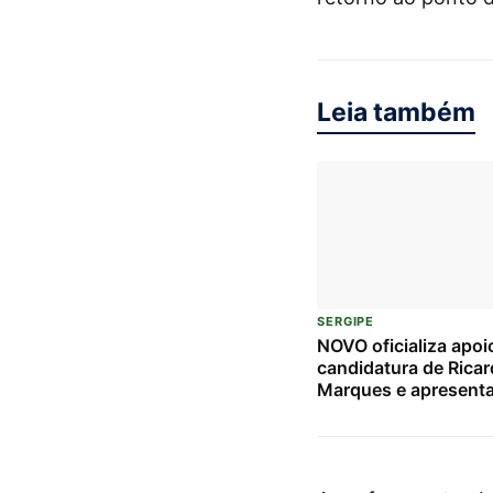
Leia também
SERGIPE
NOVO oficializa apoi
candidatura de Rica
Marques e apresent
candidatos à Câmara
em Sergipe