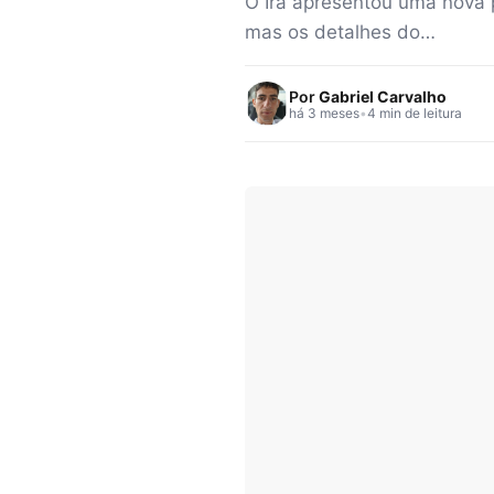
O Irã apresentou uma nova p
mas os detalhes do…
Por
Gabriel Carvalho
há 3 meses
•
4 min de leitura