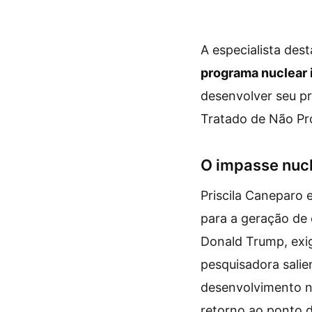
A especialista des
programa nuclear 
desenvolver seu p
Tratado de Não Prol
O impasse nucl
Priscila Caneparo e
para a geração de 
Donald Trump, ex
pesquisadora salie
desenvolvimento nu
retorno ao ponto 