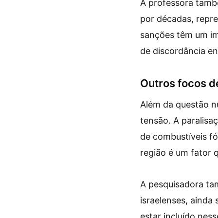
A professora tam
por décadas, repre
sanções têm um im
de discordância en
Outros focos d
Além da questão nu
tensão. A paralisa
de combustíveis fó
região é um fator 
A pesquisadora ta
israelenses, ainda
estar incluído nes