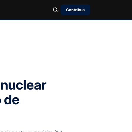
Contribua
 nuclear
o de