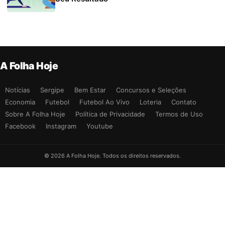
A Folha Hoje
Notícias
Sergipe
Bem Estar
Concursos e Seleções
Economia
Futebol
Futebol Ao Vivo
Loteria
Contato
Sobre A Folha Hoje
Política de Privacidade
Termos de Uso
Facebook
Instagram
Youtube
© 2026 A Folha Hoje. Todos os direitos reservados.