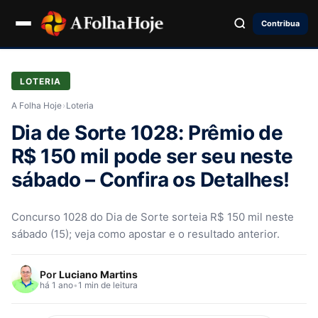
Contribua
LOTERIA
A Folha Hoje
›
Loteria
Dia de Sorte 1028: Prêmio de
R$ 150 mil pode ser seu neste
sábado – Confira os Detalhes!
Concurso 1028 do Dia de Sorte sorteia R$ 150 mil neste
sábado (15); veja como apostar e o resultado anterior.
Por
Luciano Martins
há 1 ano
•
1 min de leitura