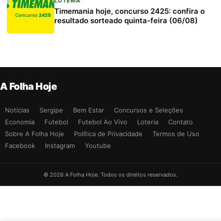
LOTERIA
Timemania hoje, concurso 2425: confira o
resultado sorteado quinta-feira (06/08)
A Folha Hoje
Notícias
Sergipe
Bem Estar
Concursos e Seleções
Economia
Futebol
Futebol Ao Vivo
Loteria
Contato
Sobre A Folha Hoje
Política de Privacidade
Termos de Uso
Facebook
Instagram
Youtube
© 2026 A Folha Hoje. Todos os direitos reservados.