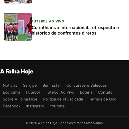
FUTEBOL AO VIVO
Corinthians x Internacional: retrospecto e
histórico de confrontos diretos
A Folha Hoje
Notícias
Sergipe
Bem Estar
Concursos e Seleções
Economia
Futebol
Futebol Ao Vivo
Loteria
Contato
Sobre A Folha Hoje
Política de Privacidade
Termos de Uso
Facebook
Instagram
Youtube
© 2026 A Folha Hoje. Todos os direitos reservados.