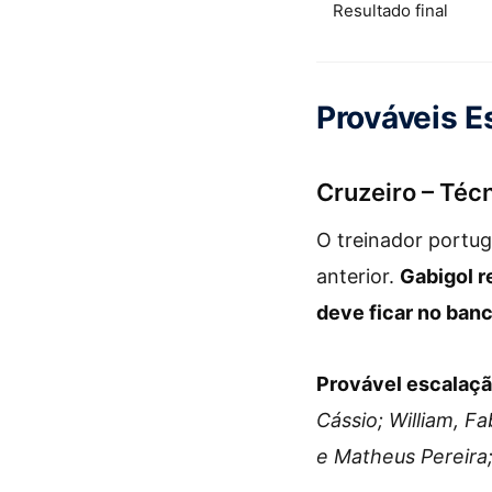
Resultado final
Prováveis E
Cruzeiro – Téc
O treinador portu
anterior.
Gabigol r
deve ficar no ban
Provável escalaçã
Cássio; William, F
e Matheus Pereira;