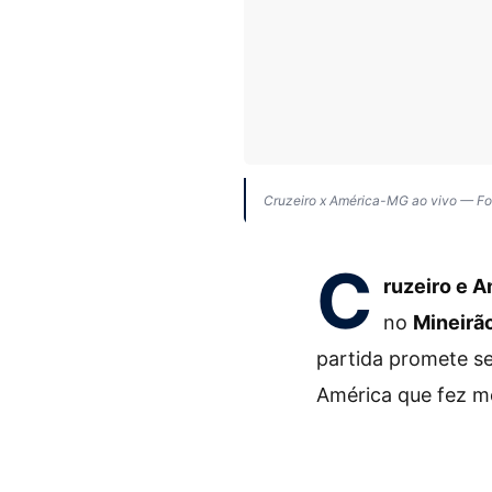
Cruzeiro x América-MG ao vivo — Fo
C
ruzeiro e 
no
Mineirã
partida promete s
América que fez m