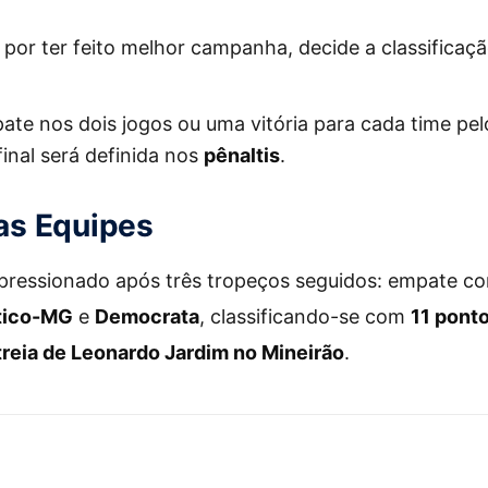
, por ter feito melhor campanha, decide a classificaç
te nos dois jogos ou uma vitória para cada time pe
final será definida nos
pênaltis
.
s Equipes
pressionado após três tropeços seguidos: empate c
tico-MG
e
Democrata
, classificando-se com
11 pont
treia de Leonardo Jardim no Mineirão
.