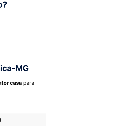
o?
érica-MG
ator casa
para
d