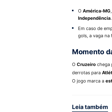
O
América-MG
Independência
.
Em caso de empa
gols, a vaga na 
Momento da
O
Cruzeiro
chega 
derrotas para
Atlé
O jogo marca a
es
Leia também