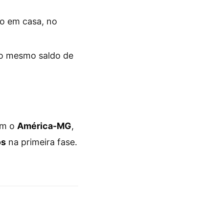
ão em casa, no
lo mesmo saldo de
om o
América-MG
,
os
na primeira fase.