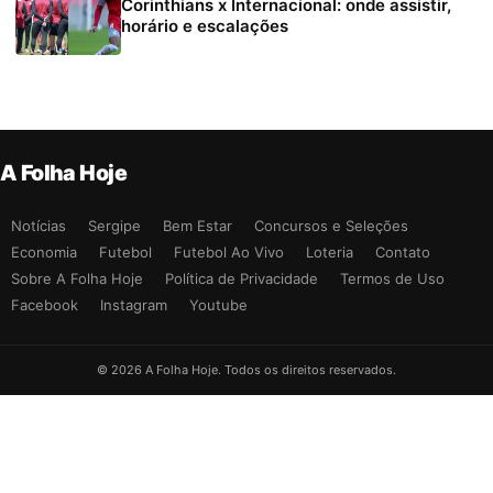
Corinthians x Internacional: onde assistir,
horário e escalações
A Folha Hoje
Notícias
Sergipe
Bem Estar
Concursos e Seleções
Economia
Futebol
Futebol Ao Vivo
Loteria
Contato
Sobre A Folha Hoje
Política de Privacidade
Termos de Uso
Facebook
Instagram
Youtube
© 2026 A Folha Hoje. Todos os direitos reservados.