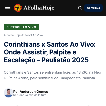
Contribua
FUTEBOL AO VIVO
A Folha Hoje
›
Futebol Ao Vivo
Corinthians x Santos Ao Vivo:
Onde Assistir, Palpite e
Escalação – Paulistão 2025
Corinthians e Santos se enfrentam hoje, às 18h30, na Neo
Química Arena, pela semifinal do Campeonato Paulista
2025
Por
Anderson Gomes
há 1 ano
•
4 min de leitura