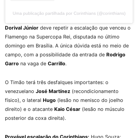
Uma publicação partilhada por Corinthians (@corinthians)
Dorival Júnior
deve repetir a escalação que venceu o
Flamengo na Supercopa Rei, disputada no último
domingo em Brasília. A única dúvida está no meio de
campo, com a possibilidade da entrada de
Rodrigo
Garro
na vaga de
Carrillo
.
O Timão terá três desfalques importantes: o
venezuelano
José Martínez
(recondicionamento
físico), o lateral
Hugo
(lesão no menisco do joelho
direito) e o atacante
Kaio César
(lesão no músculo
posterior da coxa direita).
Provável escalação do Corinthians:
Hugo Souza;