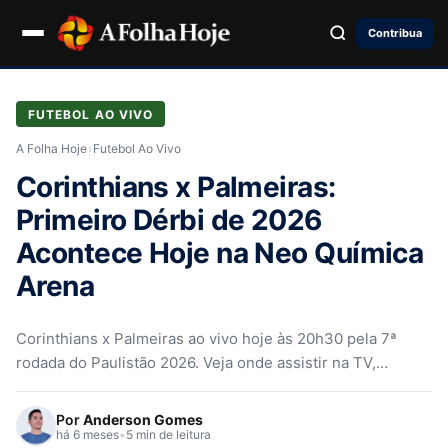
Contribua
FUTEBOL AO VIVO
A Folha Hoje
›
Futebol Ao Vivo
Corinthians x Palmeiras:
Primeiro Dérbi de 2026
Acontece Hoje na Neo Química
Arena
Corinthians x Palmeiras ao vivo hoje às 20h30 pela 7ª
rodada do Paulistão 2026. Veja onde assistir na TV,
escalações, desfalques e arbitragem do primeiro Dérbi da
temporada.
Por
Anderson Gomes
há 6 meses
•
5 min de leitura