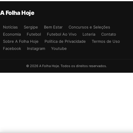
A Folha Hoje
Notícias
Sergipe
Bem Estar
Concursos e Seleções
Economia
Futebol
Futebol Ao Vivo
Loteria
Contato
Sobre A Folha Hoje
Política de Privacidade
Termos de Uso
Facebook
Instagram
Youtube
© 2026 A Folha Hoje. Todos os direitos reservados.