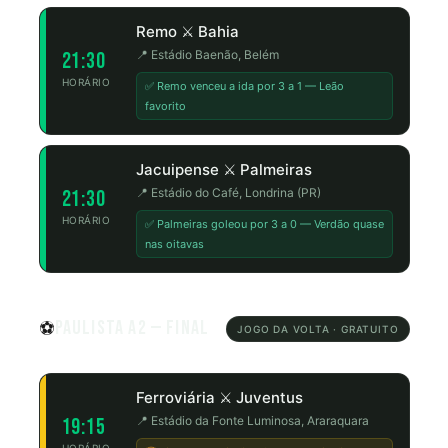
Remo ⚔️ Bahia
📍 Estádio Baenão, Belém
21:30
HORÁRIO
✅ Remo venceu a ida por 3 a 1 — Leão
favorito
Jacuipense ⚔️ Palmeiras
📍 Estádio do Café, Londrina (PR)
21:30
HORÁRIO
✅ Palmeiras goleou por 3 a 0 — Verdão quase
nas oitavas
Paulista A2 — Final
⚽
JOGO DA VOLTA · GRATUITO
Ferroviária ⚔️ Juventus
📍 Estádio da Fonte Luminosa, Araraquara
19:15