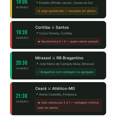
19:00
📍 Estádio Alfredo Jaconi, Caxias do Sul
HORÁRIO
⚖️ Jogo equilibrado — resultado em aberto
Coritiba ⚔️ Santos
19:30
📍 Couto Pereira, Curitiba
HORÁRIO
🔥 Ida terminou 0 x 0 — quem vencer avança!
Mirassol ⚔️ RB Bragantino
20:30
📍 José Maria de Campos Maia, Mirassol
HORÁRIO
✅ Bragantino com vantagem no agregado
Ceará ⚔️ Atlético-MG
📍 Arena Castelão, Fortaleza
21:30
HORÁRIO
🔥 Galo venceu por 2 a 1 — vantagem mínima,
tudo em aberto