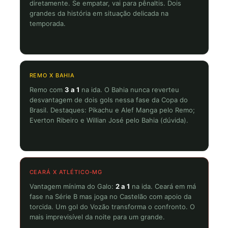
diretamente. Se empatar, vai para pênaltis. Dois
grandes da história em situação delicada na
temporada.
REMO X BAHIA
Remo com
3 a 1
na ida. O Bahia nunca reverteu
desvantagem de dois gols nessa fase da Copa do
Brasil. Destaques: Pikachu e Alef Manga pelo Remo;
Everton Ribeiro e Willian José pelo Bahia (dúvida).
CEARÁ X ATLÉTICO-MG
Vantagem mínima do Galo:
2 a 1
na ida. Ceará em má
fase na Série B mas joga no Castelão com apoio da
torcida. Um gol do Vozão transforma o confronto. O
mais imprevisível da noite para um grande.