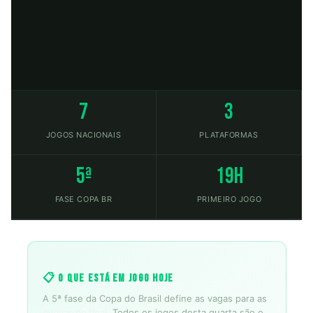
7
3
JOGOS NACIONAIS
PLATAFORMAS
5ª
19h
FASE COPA BR
PRIMEIRO JOGO
📋 O que está em jogo hoje
A 5ª fase da Copa do Brasil define as vagas para as
oitavas de final
. Todos os jogos desta quarta são o