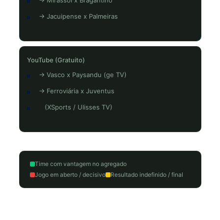
→ Mirassol x Bragantino
→ Jacuipense x Palmeiras
YouTube (Gratuito)
→ Vasco x Paysandu (ge TV)
→ Ferroviária x Juventus
(XSports / Ulisses TV)
Time com vantagem no agregado
Jogo em aberto / decisivo
Resultado indefinido / final