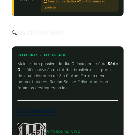
HORÁRIO
🏆 Final do Paulistão A2 — transmissão
gratuita
Análises dos Jogos
🔍
PALMEIRAS X JACUIPENSE
Maior zebra possível do dia. O Jacuipense é da
Série
D
— última divisão do futebol brasileiro — e precisa
de virada histórica de 3 a 0. Abel Ferreira deve
poupar titulares. Ramón Sosa e Felipe Anderson
foram os destaques na ida.
Leia também
FUTEBOL AO VIVO