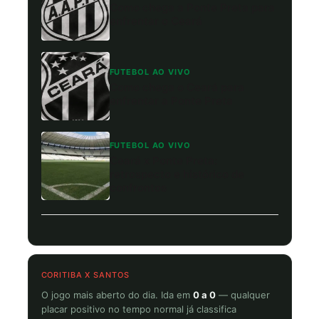
Como chega a Ponte Preta para
enfrentar o Ceará
FUTEBOL AO VIVO
Como chega o Ceará para
enfrentar a Ponte Preta
FUTEBOL AO VIVO
Ceará x Ponte Preta:
retrospecto e histórico de
confrontos
CORITIBA X SANTOS
O jogo mais aberto do dia. Ida em
0 a 0
— qualquer
placar positivo no tempo normal já classifica