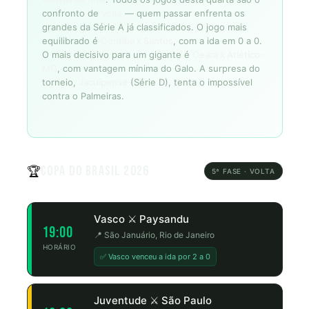
confronto de
volta
— quem passar enfrenta os
grandes da Série A já classificados. O jogo mais
equilibrado é
Coritiba x Santos
, com a ida em 0 a 0.
O mais decisivo para um gigante é
Ceará x Atlético-
MG
, com vantagem mínima do Galo. A surpresa do
torneio,
Jacuipense
(Série D), tenta o impossível
contra o Palmeiras.
Copa do Brasil 2026
🏆
5ª FASE · VOLTA
Vasco ⚔️ Paysandu
19:00
📍 São Januário, Rio de Janeiro
HORÁRIO
✅ Vasco venceu a ida por 2 a 0
Juventude ⚔️ São Paulo