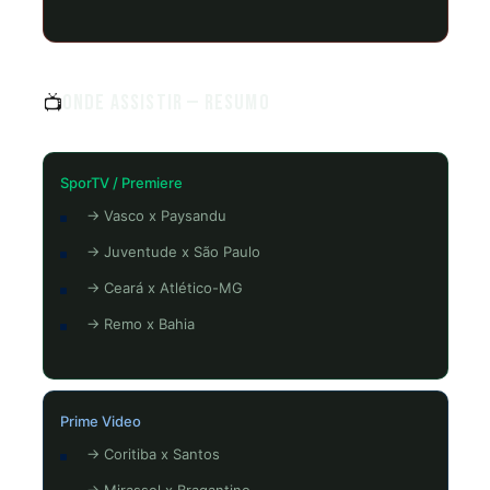
Onde Assistir — Resumo
📺
SporTV / Premiere
→ Vasco x Paysandu
→ Juventude x São Paulo
→ Ceará x Atlético-MG
→ Remo x Bahia
Prime Video
→ Coritiba x Santos