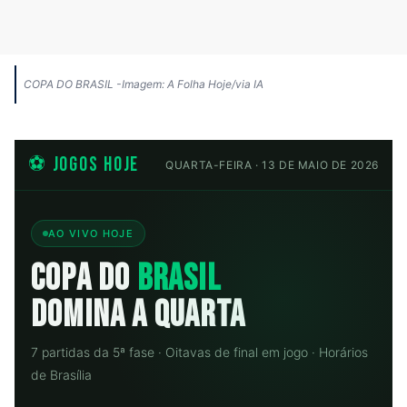
QUARTA-
FEIRA
·
13
COPA DO BRASIL -Imagem: A Folha Hoje/via IA
DE
MAIO
DE
2026
⚽ JOGOS HOJE
QUARTA-FEIRA · 13 DE MAIO DE 2026
Ao…
AO VIVO HOJE
COPA DO
BRASIL
DOMINA A QUARTA
7 partidas da 5ª fase · Oitavas de final em jogo · Horários
de Brasília