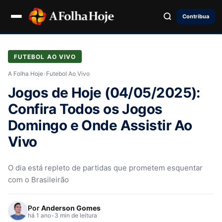
Contribua
FUTEBOL AO VIVO
A Folha Hoje
›
Futebol Ao Vivo
Jogos de Hoje (04/05/2025):
Confira Todos os Jogos
Domingo e Onde Assistir Ao
Vivo
O dia está repleto de partidas que prometem esquentar
com o Brasileirão
Por
Anderson Gomes
há 1 ano
•
3 min de leitura