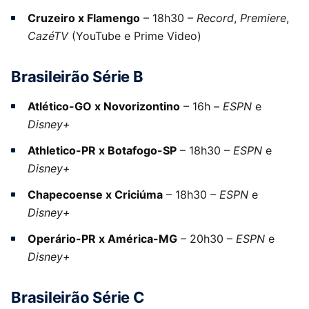
Cruzeiro x Flamengo
– 18h30 –
Record
,
Premiere
,
CazéTV
(YouTube e Prime Video)
Brasileirão Série B
Atlético-GO x Novorizontino
– 16h –
ESPN
e
Disney+
Athletico-PR x Botafogo-SP
– 18h30 –
ESPN
e
Disney+
Chapecoense x Criciúma
– 18h30 –
ESPN
e
Disney+
Operário-PR x América-MG
– 20h30 –
ESPN
e
Disney+
Brasileirão Série C