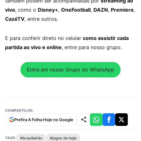
também podem ser acompanhadas por
streaming ao
vivo
, como o
Disney+
,
OneFootball
,
DAZN
,
Premiere
,
CazéTV
, entre outros.
E para conferir direto no celular
como assistir cada
partida ao vivo e online
, entre para nosso grupo.
Entre em nosso Grupo do WhatsApp
COMPARTILHE:
Prefira A Folha Hoje no Google
TAGS:
#brasileirão
#jogos de hoje