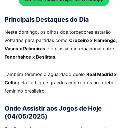
Principais Destaques do Dia
Neste domingo, os olhos dos torcedores estarão
voltados para partidas como
Cruzeiro x Flamengo
,
Vasco x Palmeiras
e o clássico internacional entre
Fenerbahce x Besiktas
.
Também teremos o aguardado duelo
Real Madrid x
Celta
pela La Liga e grandes confrontos no futebol
feminino brasileiro.
Onde Assistir aos Jogos de Hoje
(04/05/2025)