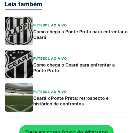
Leia também
FUTEBOL AO VIVO
Como chega a Ponte Preta para enfrentar o
Ceará
FUTEBOL AO VIVO
Como chega o Ceará para enfrentar a
Ponte Preta
FUTEBOL AO VIVO
Ceará x Ponte Preta: retrospecto e
histórico de confrontos
Entre em nosso Grupo do WhatsApp