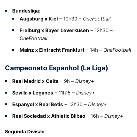
Bundesliga
:
Augsburg x Kiel
– 10h30 –
OneFootball
Freiburg x Bayer Leverkusen
– 12h30 –
OneFootball
Mainz x Eintracht Frankfurt
– 14h –
OneFootball
Campeonato Espanhol (La Liga)
Real Madrid x Celta
– 9h –
Disney+
Sevilla x Leganés
– 11h15 –
Disney+
Espanyol x Real Betis
– 13h30 –
Disney+
Real Sociedad x Athletic Bilbao
– 16h –
Disney+
Segunda Divisão
: