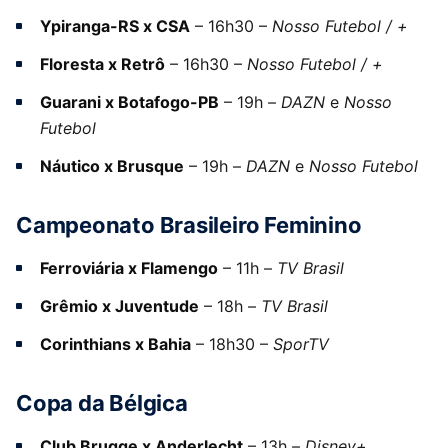
Ypiranga-RS x CSA
– 16h30 –
Nosso Futebol / +
Floresta x Retrô
– 16h30 –
Nosso Futebol / +
Guarani x Botafogo-PB
– 19h –
DAZN
e
Nosso
Futebol
Náutico x Brusque
– 19h –
DAZN
e
Nosso Futebol
Campeonato Brasileiro Feminino
Ferroviária x Flamengo
– 11h –
TV Brasil
Grêmio x Juventude
– 18h –
TV Brasil
Corinthians x Bahia
– 18h30 –
SporTV
Copa da Bélgica
Club Brugge x Anderlecht
– 13h –
Disney+