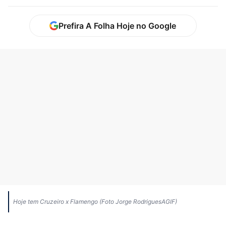
Prefira A Folha Hoje no Google
Hoje tem Cruzeiro x Flamengo (Foto Jorge RodriguesAGIF)