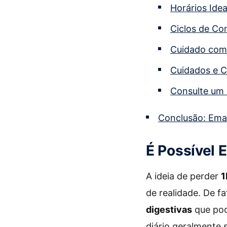
Horários Ide
Ciclos de Co
Cuidado com
Cuidados e C
Consulte um 
Conclusão: Emag
É Possível 
A ideia de perder
1
de realidade. De f
digestivas
que pod
diário geralmente 