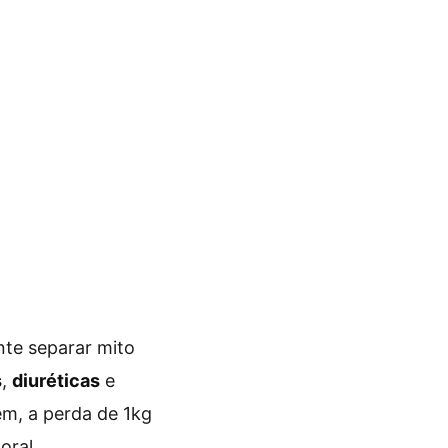
te separar mito
s
,
diuréticas
e
ém, a perda de 1kg
oral.