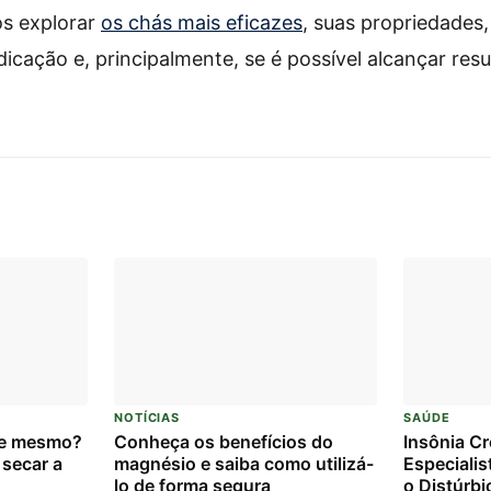
os explorar
os chás mais eficazes
, suas propriedades
dicação e, principalmente, se é possível alcançar res
.
NOTÍCIAS
SAÚDE
ce mesmo?
Conheça os benefícios do
Insônia Crô
 secar a
magnésio e saiba como utilizá-
Especiali
lo de forma segura
o Distúrbi