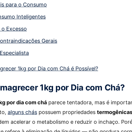
ais para o Consumo
nsumo Inteligentes
 o Excesso
ontraindicações Gerais
Especialista
recer 1kg por Dia com Chá é Possível?
Emagrecer 1kg por Dia com Chá?
kg por dia com chá
parece tentadora, mas é importan
ato,
alguns chás
possuem propriedades
termogênica
em acelerar o metabolismo e reduzir o inchaço. Por
se refere à eliminação de líquidos — não gordura corp