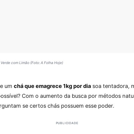
Verde com Limão (Foto: A Folha Hoje)
de um
chá que emagrece 1kg por dia
soa tentadora, m
possível? Com o aumento da busca por métodos natur
erguntam se certos chás possuem esse poder.
PUBLICIDADE