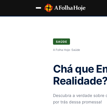
SAÚDE
A Folha Hoje
›
Saúde
Chá que Em
Realidade
Descubra a verdade sobre o
por trás dessa promessa!