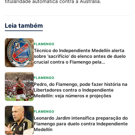
titularidade automática contra a Austrália.
Leia também
FLAMENGO
Técnico do Independiente Medellín alerta
sobre ‘sacrifício’ do elenco antes de duelo
crucial contra o Flamengo pela
Libertadores
FLAMENGO
Pedro, do Flamengo, pode fazer história na
Libertadores contra o Independiente
Medellín: veja números e projeções
FLAMENGO
Leonardo Jardim intensifica preparação do
Flamengo para duelo contra Independiente
Medellín