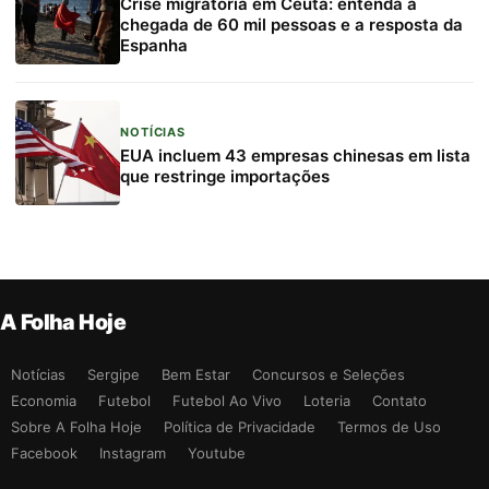
Crise migratória em Ceuta: entenda a
chegada de 60 mil pessoas e a resposta da
Espanha
NOTÍCIAS
EUA incluem 43 empresas chinesas em lista
que restringe importações
A Folha Hoje
Notícias
Sergipe
Bem Estar
Concursos e Seleções
Economia
Futebol
Futebol Ao Vivo
Loteria
Contato
Sobre A Folha Hoje
Política de Privacidade
Termos de Uso
Facebook
Instagram
Youtube