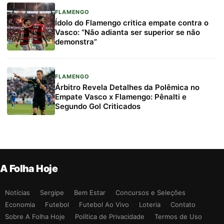
FLAMENGO
Ídolo do Flamengo critica empate contra o
Vasco: “Não adianta ser superior se não
demonstra”
FLAMENGO
Árbitro Revela Detalhes da Polêmica no
Empate Vasco x Flamengo: Pênalti e
Segundo Gol Criticados
A Folha Hoje
Notícias
Sergipe
Bem Estar
Concursos e Seleções
Economia
Futebol
Futebol Ao Vivo
Loteria
Contato
Sobre A Folha Hoje
Política de Privacidade
Termos de Uso