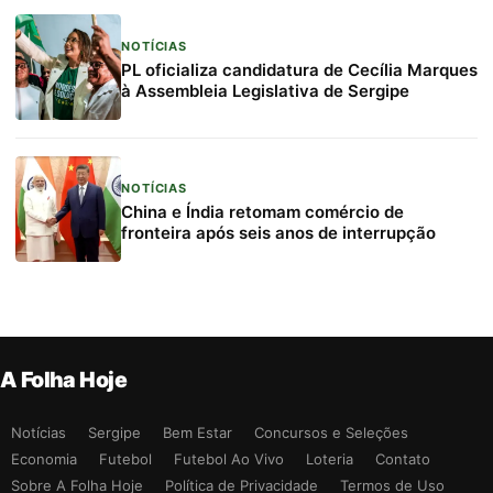
NOTÍCIAS
PL oficializa candidatura de Cecília Marques
à Assembleia Legislativa de Sergipe
NOTÍCIAS
China e Índia retomam comércio de
fronteira após seis anos de interrupção
A Folha Hoje
Notícias
Sergipe
Bem Estar
Concursos e Seleções
Economia
Futebol
Futebol Ao Vivo
Loteria
Contato
Sobre A Folha Hoje
Política de Privacidade
Termos de Uso