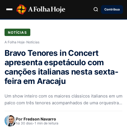
Contribua
NOTÍCIAS
A Folha Hoje
›
Notícias
Bravo Tenores in Concert
apresenta espetáculo com
canções italianas nesta sexta-
feira em Aracaju
Um show inteiro com os maiores clássicos italianos em um
palco com três tenores acompanhados de uma orquestra.
É o…
Por
Fredson Navarro
há 30 dias
•
1 min de leitura