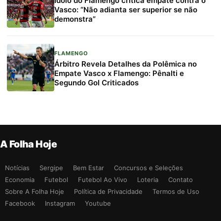
Ídolo do Flamengo critica empate contra o
Vasco: “Não adianta ser superior se não
demonstra”
FLAMENGO
Árbitro Revela Detalhes da Polêmica no
Empate Vasco x Flamengo: Pênalti e
Segundo Gol Criticados
A Folha Hoje
Notícias
Sergipe
Bem Estar
Concursos e Seleções
Economia
Futebol
Futebol Ao Vivo
Loteria
Contato
Sobre A Folha Hoje
Política de Privacidade
Termos de Uso
Facebook
Instagram
Youtube