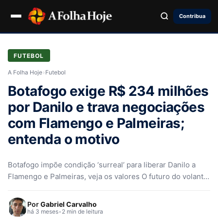
Contribua
FUTEBOL
A Folha Hoje
›
Futebol
Botafogo exige R$ 234 milhões
por Danilo e trava negociações
com Flamengo e Palmeiras;
entenda o motivo
Botafogo impõe condição ‘surreal’ para liberar Danilo a
Flamengo e Palmeiras, veja os valores O futuro do volante
Danilo, destaque…
Por
Gabriel Carvalho
há 3 meses
•
2 min de leitura