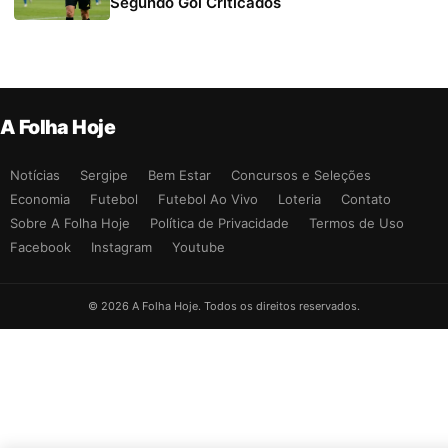
Segundo Gol Criticados
A Folha Hoje
Notícias
Sergipe
Bem Estar
Concursos e Seleções
Economia
Futebol
Futebol Ao Vivo
Loteria
Contato
Sobre A Folha Hoje
Política de Privacidade
Termos de Uso
Facebook
Instagram
Youtube
© 2026 A Folha Hoje. Todos os direitos reservados.