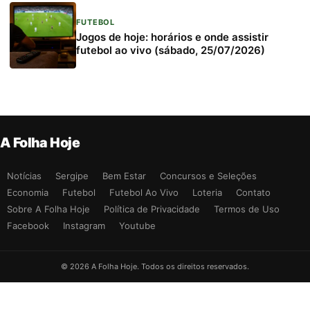
FUTEBOL
Jogos de hoje: horários e onde assistir
futebol ao vivo (sábado, 25/07/2026)
A Folha Hoje
Notícias
Sergipe
Bem Estar
Concursos e Seleções
Economia
Futebol
Futebol Ao Vivo
Loteria
Contato
Sobre A Folha Hoje
Política de Privacidade
Termos de Uso
Facebook
Instagram
Youtube
© 2026 A Folha Hoje. Todos os direitos reservados.