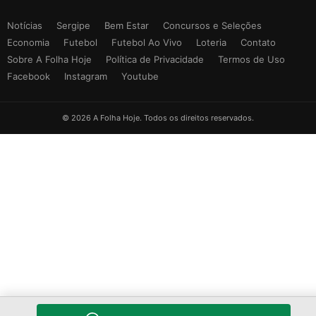
Notícias
Sergipe
Bem Estar
Concursos e Seleções
Economia
Futebol
Futebol Ao Vivo
Loteria
Contato
Sobre A Folha Hoje
Política de Privacidade
Termos de Uso
Facebook
Instagram
Youtube
© 2026 A Folha Hoje. Todos os direitos reservados.