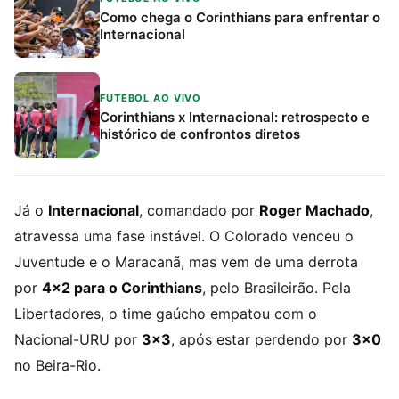
Como chega o Corinthians para enfrentar o
Internacional
FUTEBOL AO VIVO
Corinthians x Internacional: retrospecto e
histórico de confrontos diretos
Já o
Internacional
, comandado por
Roger Machado
,
atravessa uma fase instável. O Colorado venceu o
Juventude e o Maracanã, mas vem de uma derrota
por
4×2 para o Corinthians
, pelo Brasileirão. Pela
Libertadores, o time gaúcho empatou com o
Nacional-URU por
3×3
, após estar perdendo por
3×0
no Beira-Rio.