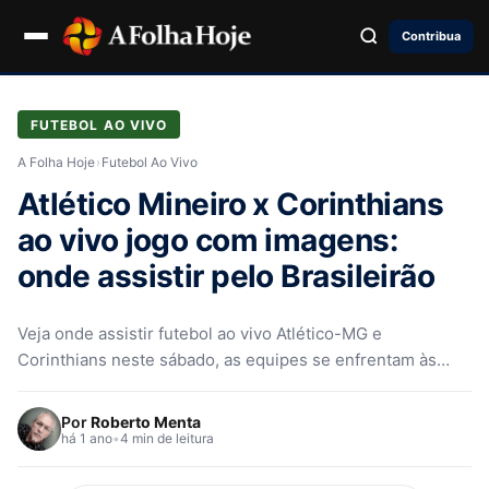
Contribua
FUTEBOL AO VIVO
A Folha Hoje
›
Futebol Ao Vivo
Atlético Mineiro x Corinthians
ao vivo jogo com imagens:
onde assistir pelo Brasileirão
Veja onde assistir futebol ao vivo Atlético-MG e
Corinthians neste sábado, as equipes se enfrentam às
21horas (de Brasília), na…
Por
Roberto Menta
há 1 ano
•
4 min de leitura