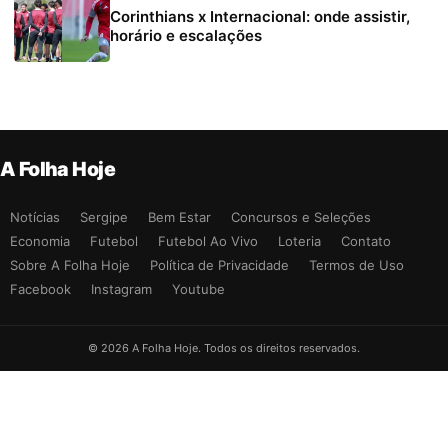
Corinthians x Internacional: onde assistir,
horário e escalações
A Folha Hoje
Notícias
Sergipe
Bem Estar
Concursos e Seleções
Economia
Futebol
Futebol Ao Vivo
Loteria
Contato
Sobre A Folha Hoje
Política de Privacidade
Termos de Uso
Facebook
Instagram
Youtube
© 2026 A Folha Hoje. Todos os direitos reservados.