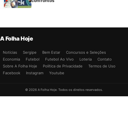
confrontos
A Folha Hoje
Notícias
Sergipe
Bem Estar
Concursos e Seleções
Economia
Futebol
Futebol Ao Vivo
Loteria
Contato
Sobre A Folha Hoje
Política de Privacidade
Termos de Uso
Facebook
Instagram
Youtube
© 2026 A Folha Hoje. Todos os direitos reservados.