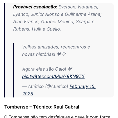
Provável escalação:
Everson; Natanael,
Lyanco, Junior Alonso e Guilherme Arana;
Alan Franco, Gabriel Menino, Scarpa e
Rubens; Hulk e Cuello.
Velhas amizades, reencontros e
novas histórias! 🖤🤍
Agora eles são Galo! 🐓
pic.twitter.com/MuaY9KN9ZX
— Atlético (@Atletico)
February 15,
2025
Tombense – Técnico: Raul Cabral
O Tombense não tem desfalques e deve ir com força