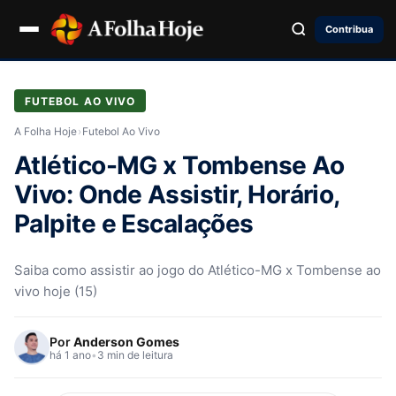
Contribua
FUTEBOL AO VIVO
A Folha Hoje
›
Futebol Ao Vivo
Atlético-MG x Tombense Ao
Vivo: Onde Assistir, Horário,
Palpite e Escalações
Saiba como assistir ao jogo do Atlético-MG x Tombense ao
vivo hoje (15)
Por
Anderson Gomes
há 1 ano
•
3 min de leitura