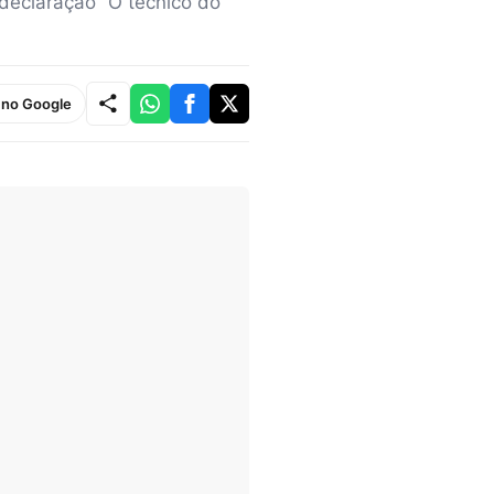
 declaração” O técnico do
e no Google