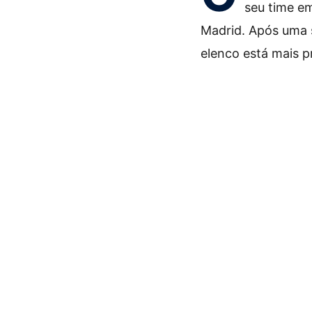
seu time em
Madrid. Após uma 
elenco está mais p