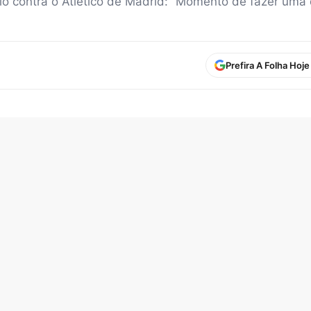
io contra o Atlético de Madrid: “Momento de fazer uma
Prefira A Folha Hoj