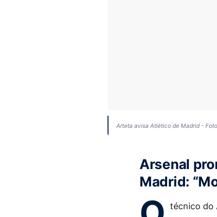
Arteta avisa Atlético de Madrid - Fo
Arsenal pro
Madrid: “M
O
técnico do 