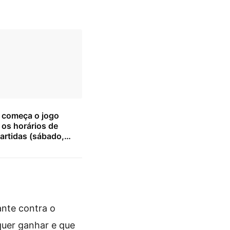
 começa o jogo
 os horários de
artidas (sábado,
26)
ante contra o
quer ganhar e que