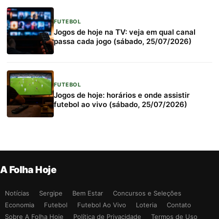
FUTEBOL
Jogos de hoje na TV: veja em qual canal
passa cada jogo (sábado, 25/07/2026)
FUTEBOL
Jogos de hoje: horários e onde assistir
futebol ao vivo (sábado, 25/07/2026)
A Folha Hoje
Notícias
Sergipe
Bem Estar
Concursos e Seleções
Economia
Futebol
Futebol Ao Vivo
Loteria
Contato
Sobre A Folha Hoje
Política de Privacidade
Termos de Uso