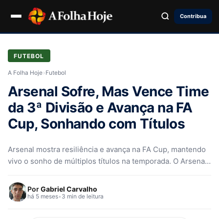
Contribua
FUTEBOL
A Folha Hoje
›
Futebol
Arsenal Sofre, Mas Vence Time
da 3ª Divisão e Avança na FA
Cup, Sonhando com Títulos
Arsenal mostra resiliência e avança na FA Cup, mantendo
vivo o sonho de múltiplos títulos na temporada. O Arsenal,
líder…
Por
Gabriel Carvalho
há 5 meses
•
3 min de leitura