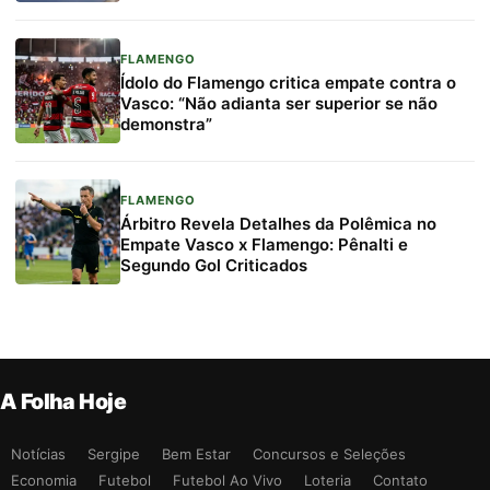
FLAMENGO
Ídolo do Flamengo critica empate contra o
Vasco: “Não adianta ser superior se não
demonstra”
FLAMENGO
Árbitro Revela Detalhes da Polêmica no
Empate Vasco x Flamengo: Pênalti e
Segundo Gol Criticados
A Folha Hoje
Notícias
Sergipe
Bem Estar
Concursos e Seleções
Economia
Futebol
Futebol Ao Vivo
Loteria
Contato