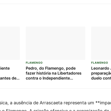
FLAMENGO
FLAMENGO
iente
Pedro, do Flamengo, pode
Leonardo J
fazer história na Libertadores
preparaçã
o antes de
contra o Independiente
duelo con
o
Medellín: veja números e
Medellín
tadores
projeções
sica, a ausência de Arrascaeta representa um **impac
ra o Flamengo. A criação ofensiva e a organização do