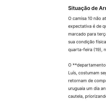
Situação de Ar
O camisa 10 não at
expectativa é de q
marcado para terça
sua condição físic
quarta-feira (19),
O **departamento 
Luís, costumam seg
retornam de compr
uruguaia um dia an
cautela, priorizan