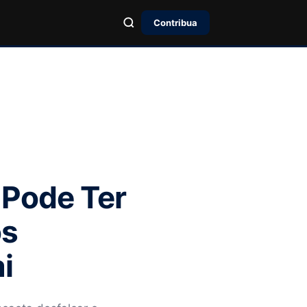
Contribua
 Pode Ter
ós
i