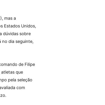
), mas a
os Estados Unidos,
ta dúvidas sobre
 no dia seguinte,
comando de Filipe
 atletas que
mpo pela seleção
 avaliada com
azo.