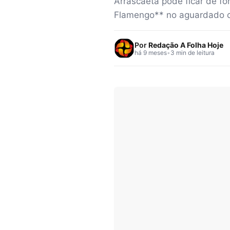
Arrascaeta pode ficar de fo
Flamengo** no aguardado c
Por
Redação A Folha Hoje
há 9 meses
•
3 min de leitura