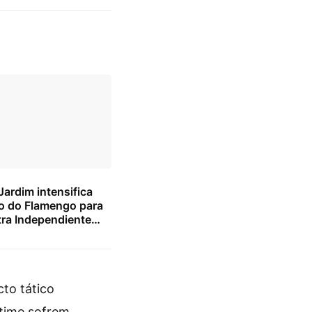
ardim intensifica
o do Flamengo para
tra Independiente
to tático
 time sofrem