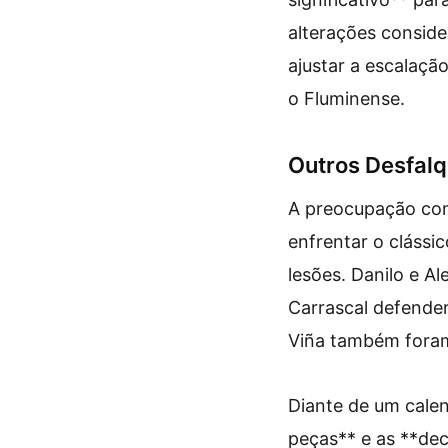
alterações consider
ajustar a escalação
o Fluminense.
Outros Desfalq
A preocupação com
enfrentar o cláss
lesões. Danilo e A
Carrascal defender
Viña também foram
Diante de um calend
peças** e as **dec