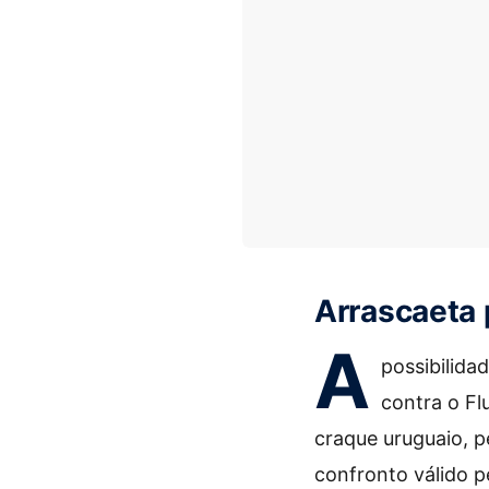
Arrascaeta p
A
possibilida
contra o Fl
craque uruguaio, 
confronto válido p