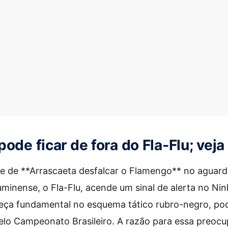
ode ficar de fora do Fla‑Flu; vej
de de **Arrascaeta desfalcar o Flamengo** no aguard
uminense, o Fla-Flu, acende um sinal de alerta no Ni
peça fundamental no esquema tático rubro-negro, po
elo Campeonato Brasileiro. A razão para essa preoc