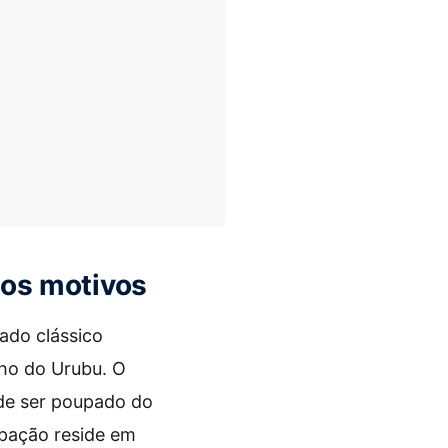
a os motivos
ado clássico
nho do Urubu. O
de ser poupado do
upação reside em