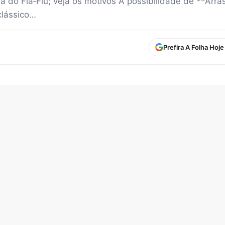
ra do Fla‑Flu; veja os motivos A possibilidade de **Arra
lássico…
Prefira A Folha Hoj