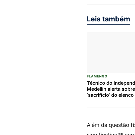
Leia também
FLAMENGO
Técnico do Independ
Medellín alerta sobre
‘sacrifício’ do elenc
duelo crucial contra 
Flamengo pela Liber
Além da questão fí
significativo** pa