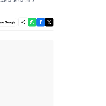
scaeta desfalcar o
e no Google