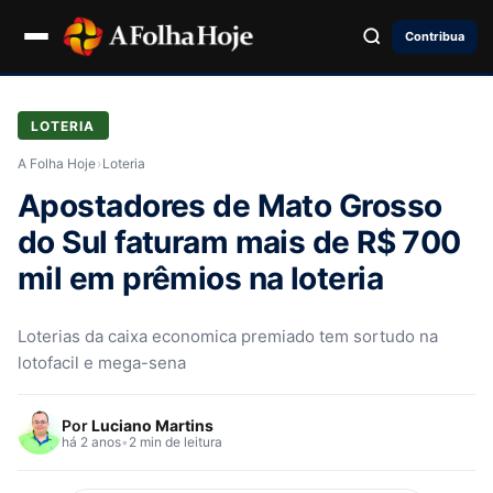
Contribua
LOTERIA
A Folha Hoje
›
Loteria
Apostadores de Mato Grosso
do Sul faturam mais de R$ 700
mil em prêmios na loteria
Loterias da caixa economica premiado tem sortudo na
lotofacil e mega-sena
Por
Luciano Martins
há 2 anos
•
2 min de leitura