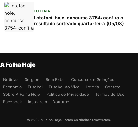
LOTERIA
Lotofácil hoje, concurso 3754: confira o
resultado sorteado quarta-feira (05/08)
A Folha Hoje
Notícias
Sergipe
Bem Estar
Concursos e Seleções
Economia
Futebol
Futebol Ao Vivo
Loteria
Contato
Sobre A Folha Hoje
Política de Privacidade
Termos de Uso
Facebook
Instagram
Youtube
© 2026 A Folha Hoje. Todos os direitos reservados.