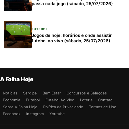
passa cada jogo (sábado, 25/07/2026)
FUTEBOL
Jogos de hoje: horários e onde assistir
futebol ao vivo (sábado, 25/07/2026)
A Folha Hoje
Notícias
Sergipe
Bem Estar
Concursos e Seleções
Economia
Futebol
Futebol Ao Vivo
Loteria
Contato
Sobre A Folha Hoje
Política de Privacidade
Termos de Uso
Facebook
Instagram
Youtube