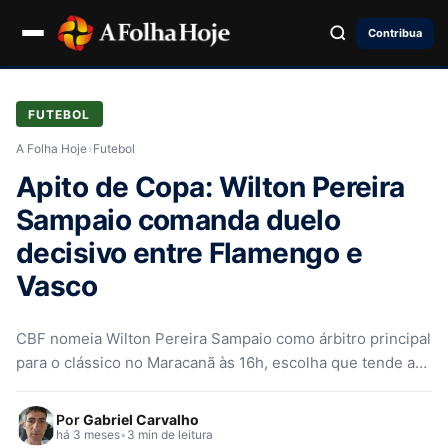
Contribua
FUTEBOL
A Folha Hoje
›
Futebol
Apito de Copa: Wilton Pereira
Sampaio comanda duelo
decisivo entre Flamengo e
Vasco
CBF nomeia Wilton Pereira Sampaio como árbitro principal
para o clássico no Maracanã às 16h, escolha que tende a
provocar…
Por
Gabriel Carvalho
há 3 meses
•
3 min de leitura